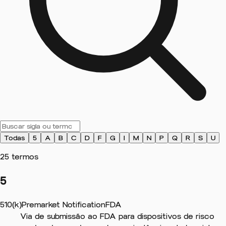
Todas
5
A
B
C
D
F
G
I
M
N
P
Q
R
S
U
25 termos
5
510(k)
Premarket Notification
FDA
Via de submissão ao FDA para dispositivos de risco