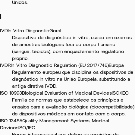
Unidos.
I
IVD
In Vitro Diagnostic
Geral
Dispositivo de diagnóstico in vitro, usado em exames
de amostras biológicas fora do corpo humano
(sangue, tecidos), com enquadramento regulatório
próprio.
IVDR
In Vitro Diagnostic Regulation (EU 2017/746)
Europa
Regulamento europeu que disciplina os dispositivos de
diagnóstico in vitro na União Europeia, substituindo a
antiga diretiva IVDD.
ISO 10993
Biological Evaluation of Medical Devices
ISO/IEC
Família de normas que estabelece os princípios e
ensaios para a avaliação biológica (biocompatibilidade)
de dispositivos médicos em contato com o corpo.
ISO 13485
Quality Management Systems, Medical
Devices
ISO/IEC
Norma internacional que define os requisitos de